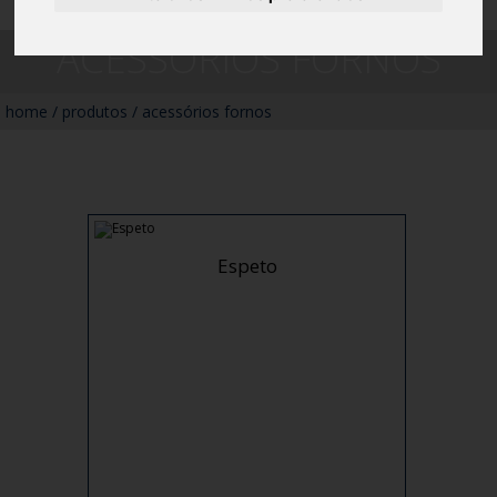
ACESSÓRIOS FORNOS
home
/
produtos
/
acessórios fornos
Espeto