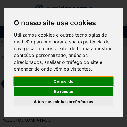
O nosso site usa cookies
Toggl
Utilizamos cookies e outras tecnologias de
navig
medição para melhorar a sua experiência de
home
/
produtos
/
bases de chapéu
navegação no nosso site, de forma a mostrar
conteúdo personalizado, anúncios
CARACTERÍSTICAS
direcionados, analisar o tráfego do site e
entender de onde vêm os visitantes.
Concordo
DOWNLOAD GERAL FICHAS TÉCNICAS
Eu recuso
Alterar as minhas preferências
PRODUTOS COMPATÍVEIS