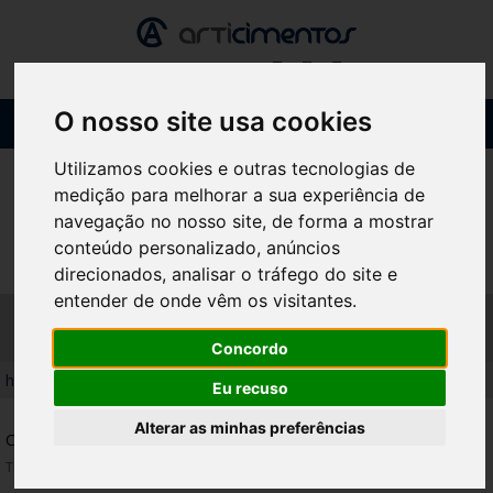
O nosso site usa cookies
Toggl
navig
Utilizamos cookies e outras tecnologias de
medição para melhorar a sua experiência de
navegação no nosso site, de forma a mostrar
conteúdo personalizado, anúncios
direcionados, analisar o tráfego do site e
entender de onde vêm os visitantes.
GRAY
Concordo
home
/
produtos
/
churrasqueiras
/
gray
Eu recuso
Alterar as minhas preferências
CARACTERÍSTICAS
Tijolo cinza