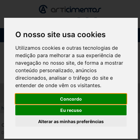
O nosso site usa cookies
Toggl
navig
Utilizamos cookies e outras tecnologias de
medição para melhorar a sua experiência de
navegação no nosso site, de forma a mostrar
conteúdo personalizado, anúncios
direcionados, analisar o tráfego do site e
entender de onde vêm os visitantes.
X - ART I
Concordo
home
/
produtos
/
churrasqueiras
/
x - art i
Eu recuso
Alterar as minhas preferências
CARACTERÍSTICAS
Disponível em tijolo matizado.