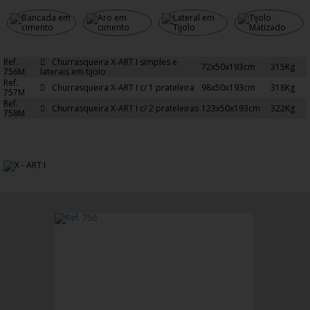
Ref.
Churrasqueira X-ART I simples e
72x50x193cm
315Kg
756M
laterais em tijolo
Ref.
Churrasqueira X-ART I c/ 1 prateleira
98x50x193cm
318Kg
757M
Ref.
Churrasqueira X-ART I c/ 2 prateleiras
123x50x193cm
322Kg
758M