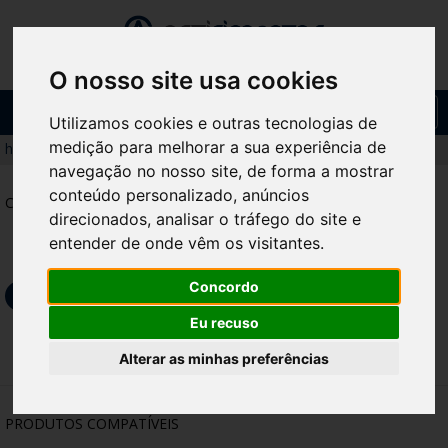
O nosso site usa cookies
Toggl
Utilizamos cookies e outras tecnologias de
navig
medição para melhorar a sua experiência de
home
/
produtos
/
diversos
/
bola gigante
navegação no nosso site, de forma a mostrar
conteúdo personalizado, anúncios
CARACTERÍSTICAS
direcionados, analisar o tráfego do site e
entender de onde vêm os visitantes.
Concordo
DOWNLOAD GERAL FICHAS TÉCNICAS
Eu recuso
Alterar as minhas preferências
PRODUTOS COMPATÍVEIS