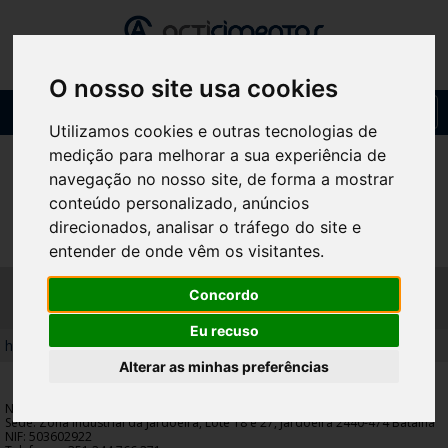
O nosso site usa cookies
Toggl
navig
Utilizamos cookies e outras tecnologias de
medição para melhorar a sua experiência de
navegação no nosso site, de forma a mostrar
conteúdo personalizado, anúncios
direcionados, analisar o tráfego do site e
entender de onde vêm os visitantes.
POLÍTICA DE PRIVACIDADE
Concordo
Eu recuso
home
/
política de privacidade
Alterar as minhas preferências
Nome: ARTICIMENTOS, LDA
Sede:
Zona Industrial da Jardoeira, Lote 18 e 27, Jardoeira 2440-474 Batalha
NIF: 503602922