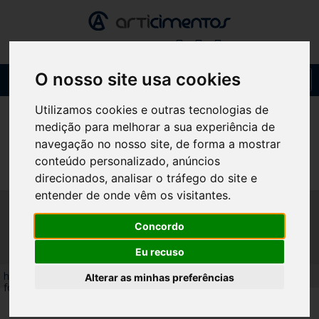
O nosso site usa cookies
Toggl
navig
Utilizamos cookies e outras tecnologias de
medição para melhorar a sua experiência de
navegação no nosso site, de forma a mostrar
conteúdo personalizado, anúncios
direcionados, analisar o tráfego do site e
entender de onde vêm os visitantes.
ESTRUTURA COM RODAS
Concordo
PARA FORNO
Eu recuso
home
/
produtos
/
acessórios fornos
/
estrutura com rodas para
Alterar as minhas preferências
forno