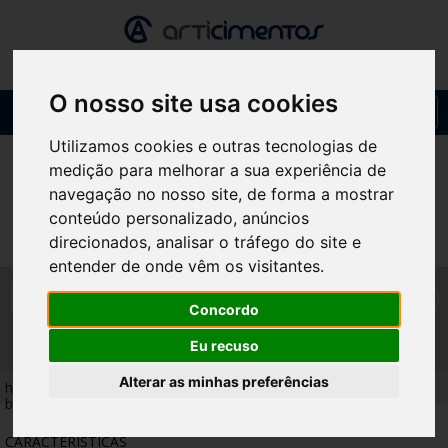
O nosso site usa cookies
Toggl
navig
Utilizamos cookies e outras tecnologias de
medição para melhorar a sua experiência de
navegação no nosso site, de forma a mostrar
conteúdo personalizado, anúncios
direcionados, analisar o tráfego do site e
entender de onde vêm os visitantes.
KIT ISOLAMENTO P/FORNO
Concordo
DE BARRO
Eu recuso
Alterar as minhas preferências
home
/
produtos
/
acessórios fornos
/
kit isolamento p/forno de
barro
CARACTERÍSTICAS